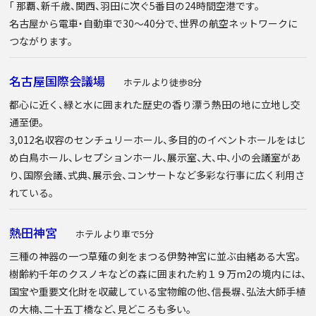
「 那覇、新千歳、関西、羽田に次ぐ5番目の24時間空港です。
名古屋から電車・自動車で30～40分で、世界の航空ネットワークに
つながります。
名古屋国際会議場
ホテルより徒歩8分
都心に近く、緑と水に囲まれた歴史の香り漂う熱田の地に立地し交
通至便。
3,012名収容のセンチュリーホール、多目的のイベントホールをはじ
め白鳥ホール、レセプションホール、展示室、大、中、小の会議室があ
り、国際会議、式典、展示会、コンサートなど多彩な行事に広く利用さ
れている。
熱田神宮
ホテルより車で5分
三種の神器の一つ草薙の剣をまつる伊勢神宮に並ぶ由緒ある大宮。
樹齢約千年のクスノキなどの森に囲まれた約１９万m2の境内には、
国宝や重要文化財を収蔵している宝物館の他、信長塀、弘法大師手植
の大楠、二十五丁橋など、見どころも多い。