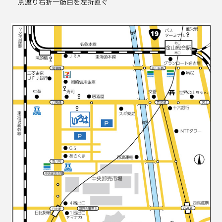
点渡り右折一筋目を左折直ぐ