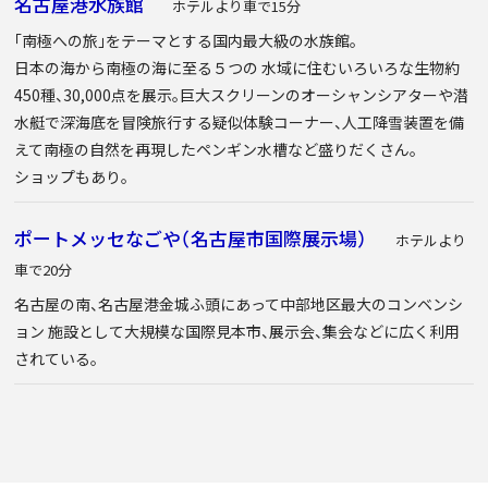
名古屋港水族館
ホテルより車で15分
「南極への旅」をテーマとする国内最大級の水族館。
日本の海から南極の海に至る５つの 水域に住むいろいろな生物約
450種、30,000点を展示。巨大スクリーンのオーシャンシアターや潜
水艇で深海底を冒険旅行する疑似体験コーナー、人工降雪装置を備
えて南極の自然を再現したペンギン水槽など盛りだくさん。
ショップもあり。
ポートメッセなごや（名古屋市国際展示場）
ホテルより
車で20分
名古屋の南、名古屋港金城ふ頭にあって中部地区最大のコンベンシ
ョン 施設として大規模な国際見本市、展示会、集会などに広く利用
されている。