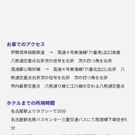
お車でのアクセス
伊勢湾岸自動車道 → 高速４号東海線「六番南」出口直進
八熊通交差点右折次の信号を右折 次の四つ角を右折
高速都心環状線 → 高速４号東海線「六番北出口」右折 八
熊通交差点右折次の信号を右折 次の四つ角を右折
市内最寄交差点 八熊通り線と江川線の交わる八熊通交差点
ホテルまでの所用時間
名古屋駅よりタクシーで10分
名古屋駅名鉄バスセンター三重交通バスにて尾頭橋下車徒歩5
分